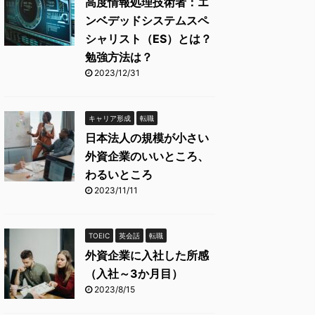
高度情報処理技術者：エ
ンベデッドシステムスペ
シャリスト（ES）とは？
勉強方法は？
2023/12/31
キャリア形成
転職
日本法人の規模が小さい
外資企業のいいところ、
わるいところ
2023/11/11
TOEIC
英会話
転職
外資企業に入社した所感
（入社～3か月目）
2023/8/15