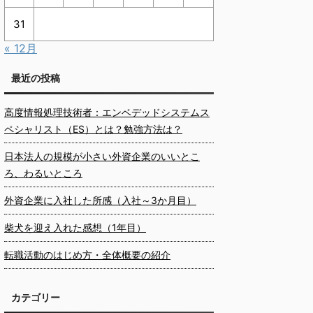
31
« 12月
最近の投稿
高度情報処理技術者：エンベデッドシステムス
ペシャリスト（ES）とは？勉強方法は？
日本法人の規模が小さい外資企業のいいとこ
ろ、わるいところ
外資企業に入社した所感（入社～3か月目）
柴犬を迎え入れた感想（1年目）
転職活動のはじめ方・全体概要の紹介
カテゴリー