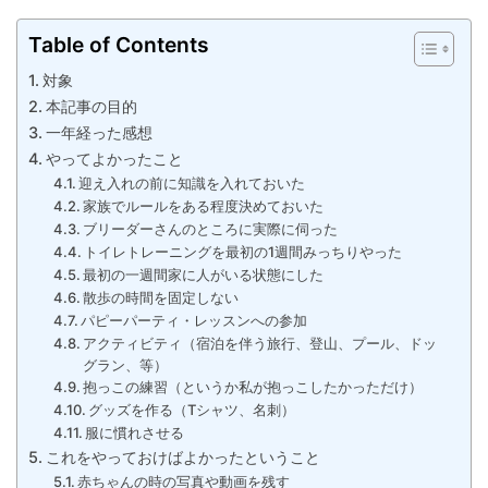
Table of Contents
対象
本記事の目的
一年経った感想
やってよかったこと
迎え入れの前に知識を入れておいた
家族でルールをある程度決めておいた
ブリーダーさんのところに実際に伺った
トイレトレーニングを最初の1週間みっちりやった
最初の一週間家に人がいる状態にした
散歩の時間を固定しない
パピーパーティ・レッスンへの参加
アクティビティ（宿泊を伴う旅行、登山、プール、ドッ
グラン、等）
抱っこの練習（というか私が抱っこしたかっただけ）
グッズを作る（Tシャツ、名刺）
服に慣れさせる
これをやっておけばよかったということ
赤ちゃんの時の写真や動画を残す