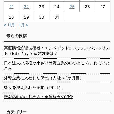
21
22
23
24
25
26
27
28
29
30
31
« 11月
1月 »
最近の投稿
高度情報処理技術者：エンベデッドシステムスペシャリス
ト（ES）とは？勉強方法は？
日本法人の規模が小さい外資企業のいいところ、わるいと
ころ
外資企業に入社した所感（入社～3か月目）
柴犬を迎え入れた感想（1年目）
転職活動のはじめ方・全体概要の紹介
カテゴリー