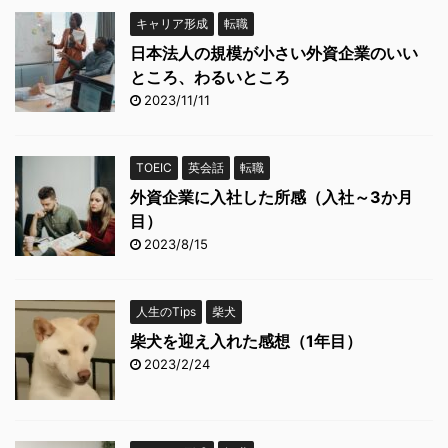
キャリア形成
転職
日本法人の規模が小さい外資企業のいい
ところ、わるいところ
2023/11/11
TOEIC
英会話
転職
外資企業に入社した所感（入社～3か月
目）
2023/8/15
人生のTips
柴犬
柴犬を迎え入れた感想（1年目）
2023/2/24