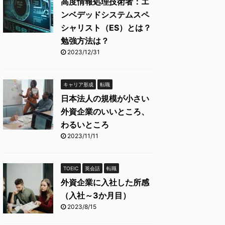
高度情報処理技術者：エ
ンベデッドシステムスペ
シャリスト（ES）とは？
勉強方法は？
2023/12/31
キャリア形成
転職
日本法人の規模が小さい
外資企業のいいところ、
わるいところ
2023/11/11
TOEIC
英会話
転職
外資企業に入社した所感
（入社～3か月目）
2023/8/15