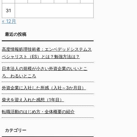
31
« 12月
最近の投稿
高度情報処理技術者：エンベデッドシステムス
ペシャリスト（ES）とは？勉強方法は？
日本法人の規模が小さい外資企業のいいとこ
ろ、わるいところ
外資企業に入社した所感（入社～3か月目）
柴犬を迎え入れた感想（1年目）
転職活動のはじめ方・全体概要の紹介
カテゴリー