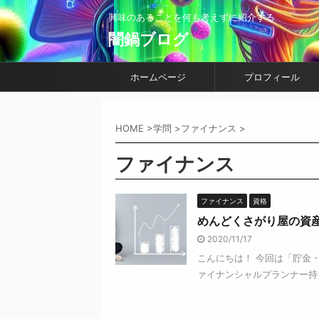
興味のあることを何も考えずに紹介する
闇鍋ブログ
ホームページ
プロフィール
HOME
>
学問
>
ファイナンス
>
ファイナンス
ファイナンス
資格
めんどくさがり屋の資
2020/11/17
こんにちは！ 今回は「貯金
ァイナンシャルプランナー持っ