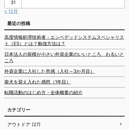
31
« 12月
最近の投稿
高度情報処理技術者：エンベデッドシステムスペシャリス
ト（ES）とは？勉強方法は？
日本法人の規模が小さい外資企業のいいところ、わるいと
ころ
外資企業に入社した所感（入社～3か月目）
柴犬を迎え入れた感想（1年目）
転職活動のはじめ方・全体概要の紹介
カテゴリー
アウトドア (27)