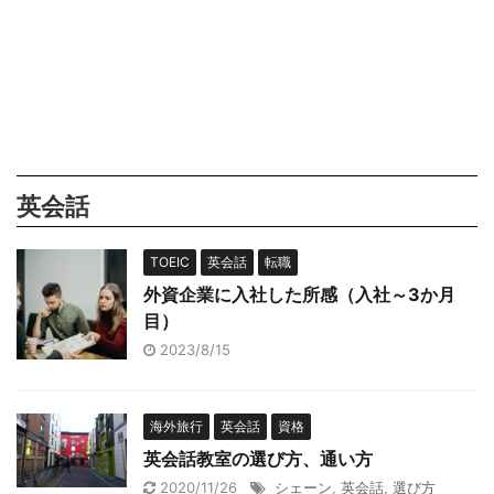
英会話
TOEIC
英会話
転職
外資企業に入社した所感（入社～3か月
目）
2023/8/15
海外旅行
英会話
資格
英会話教室の選び方、通い方
2020/11/26
シェーン
,
英会話
,
選び方