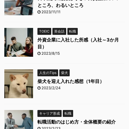
ところ、わるいところ
2023/11/11
TOEIC
英会話
転職
外資企業に入社した所感（入社～3か月
目）
2023/8/15
人生のTips
柴犬
柴犬を迎え入れた感想（1年目）
2023/2/24
キャリア形成
転職
転職活動のはじめ方・全体概要の紹介
2023/2/23