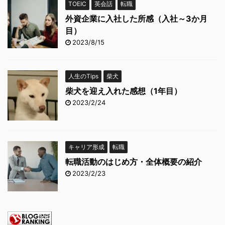
TOEIC
英会話
転職
外資企業に入社した所感（入社～3か月
目）
2023/8/15
人生のTips
柴犬
柴犬を迎え入れた感想（1年目）
2023/2/24
キャリア形成
転職
転職活動のはじめ方・全体概要の紹介
2023/2/23