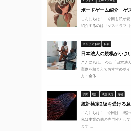
インドア
ボードゲーム
ボードゲーム紹介 ゲスク
こんにちは！ 今回も私が愛
紹介するのは「ゲスクラブ（Gue
キャリア形成
転職
日本法人の規模が小さ
こんにちは。 今回「日本法
実例を踏まえておすすめポイ
方・全体 ...
学問
統計
統計検定
資格
統計検定2級を受ける
こんにちは！ 今回は「統計
私は本業の他の専門性として
ます ...