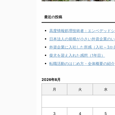
最近の投稿
高度情報処理技術者：エンベデッドシ
日本法人の規模が小さい外資企業のい
外資企業に入社した所感（入社～3か
柴犬を迎え入れた感想（1年目）
転職活動のはじめ方・全体概要の紹介
2026年8月
月
火
水
3
4
5