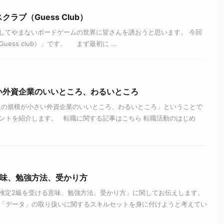
ラブ（Guess Club）
してやまないボードゲームの世界に皆さんを誘おうと思います。 今回
ss club）」です。 まず最初に ...
い外資企業のいいところ、わるいところ
人の規模が小さい外資企業のいいところ、わるいところ」ということで
ントを紹介します。 転職に関する記事はこちら 転職活動のはじめ
意味、勉強方法、受かり方
検定2級を受ける意味、勉強方法、受かり方」に関してお伝えします。
「データ」の取り扱いに関するスキルセットを身に付けようと考えてい