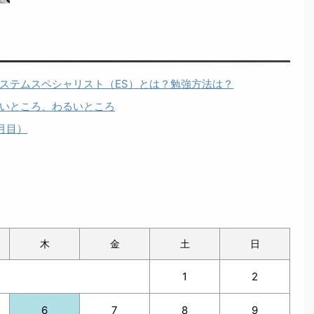
ステムスペシャリスト（ES）とは？勉強方法は？
いところ、わるいところ
月目）
木
金
土
日
1
2
6
7
8
9