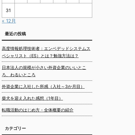
31
« 12月
最近の投稿
高度情報処理技術者：エンベデッドシステムス
ペシャリスト（ES）とは？勉強方法は？
日本法人の規模が小さい外資企業のいいとこ
ろ、わるいところ
外資企業に入社した所感（入社～3か月目）
柴犬を迎え入れた感想（1年目）
転職活動のはじめ方・全体概要の紹介
カテゴリー