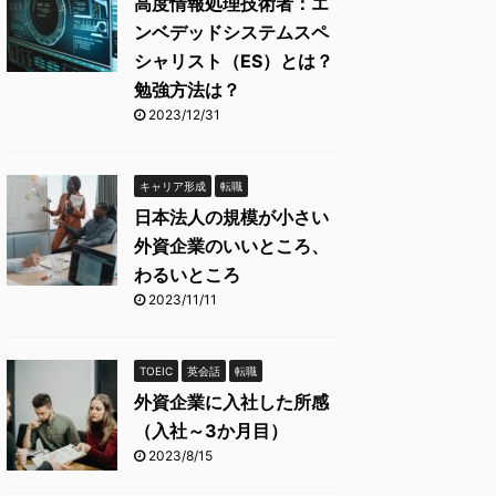
高度情報処理技術者：エ
ンベデッドシステムスペ
シャリスト（ES）とは？
勉強方法は？
2023/12/31
キャリア形成
転職
日本法人の規模が小さい
外資企業のいいところ、
わるいところ
2023/11/11
TOEIC
英会話
転職
外資企業に入社した所感
（入社～3か月目）
2023/8/15