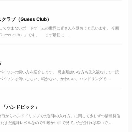
ラブ（Guess Club）
してやまないボードゲームの世界に皆さんを誘おうと思います。 今回
ss club）」です。 まず最初に ...
方
パイソンの飼い方を紹介します。 爬虫類嫌いな方も先入観なしで一読
イソンは匂いしない、鳴かない、かわいい、ハンドリングで ...
 「ハンドピック」
焙煎からハンドドリップでの珈琲の入れ方」に関して少しずつ情報発信
だまだ趣味レベルなので生暖かい目で見ていただければ幸いで ...