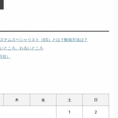
ステムスペシャリスト（ES）とは？勉強方法は？
いところ、わるいところ
月目）
木
金
土
日
1
2