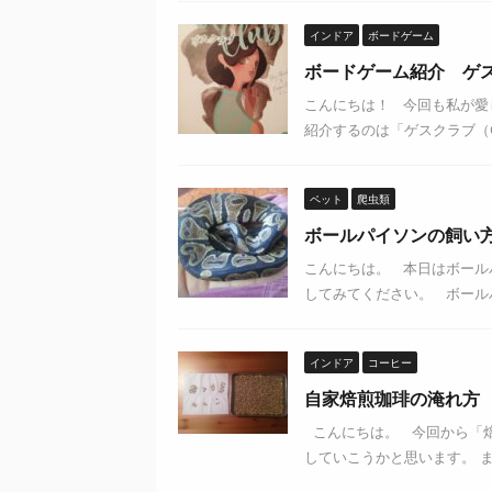
インドア
ボードゲーム
ボードゲーム紹介 ゲスク
こんにちは！ 今回も私が愛
紹介するのは「ゲスクラブ（Gue
ペット
爬虫類
ボールパイソンの飼い
こんにちは。 本日はボール
してみてください。 ボールパ
インドア
コーヒー
自家焙煎珈琲の淹れ方
こんにちは。 今回から「
していこうかと思います。 ま