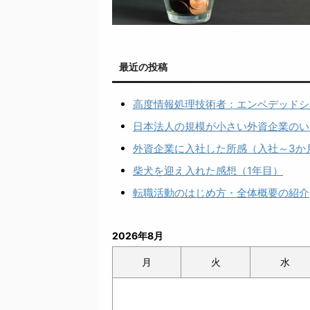
最近の投稿
高度情報処理技術者：エンベデッドシ
日本法人の規模が小さい外資企業のい
外資企業に入社した所感（入社～3か
柴犬を迎え入れた感想（1年目）
転職活動のはじめ方・全体概要の紹介
2026年8月
月
火
水