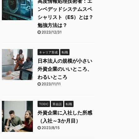
高度情報処理技術者：エ
ンベデッドシステムスペ
シャリスト（ES）とは？
勉強方法は？
2023/12/31
キャリア形成
転職
日本法人の規模が小さい
外資企業のいいところ、
わるいところ
2023/11/11
TOEIC
英会話
転職
外資企業に入社した所感
（入社～3か月目）
2023/8/15