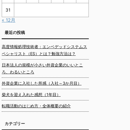
31
« 12月
最近の投稿
高度情報処理技術者：エンベデッドシステムス
ペシャリスト（ES）とは？勉強方法は？
日本法人の規模が小さい外資企業のいいとこ
ろ、わるいところ
外資企業に入社した所感（入社～3か月目）
柴犬を迎え入れた感想（1年目）
転職活動のはじめ方・全体概要の紹介
カテゴリー