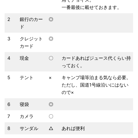
一番最後に載せておきます。
2
銀行のカー
◎
ド
3
クレジット
◎
カード
4
現金
〇
カードあればジュース代くらい持
っておく。
5
テント
×
キャンプ場等泊まる気なら必要。
ただし、国道1号線沿いにはない
ので×
6
寝袋
◎
7
カメラ
〇
8
サンダル
△
あれば便利