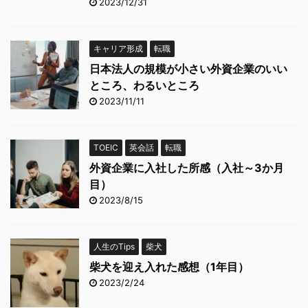
2023/12/31
キャリア形成
転職
日本法人の規模が小さい外資企業のいい
ところ、わるいところ
2023/11/11
TOEIC
英会話
転職
外資企業に入社した所感（入社～3か月
目）
2023/8/15
人生のTips
柴犬
柴犬を迎え入れた感想（1年目）
2023/2/24