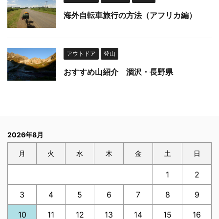
海外自転車旅行の方法（アフリカ編）
アウトドア
登山
おすすめ山紹介 涸沢・長野県
2026年8月
月
火
水
木
金
土
日
1
2
3
4
5
6
7
8
9
10
11
12
13
14
15
16