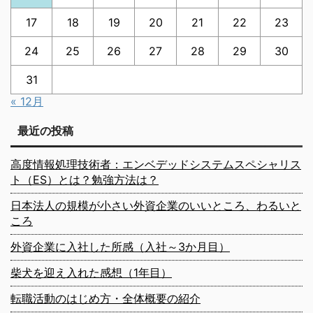
17
18
19
20
21
22
23
24
25
26
27
28
29
30
31
« 12月
最近の投稿
高度情報処理技術者：エンベデッドシステムスペシャリス
ト（ES）とは？勉強方法は？
日本法人の規模が小さい外資企業のいいところ、わるいと
ころ
外資企業に入社した所感（入社～3か月目）
柴犬を迎え入れた感想（1年目）
転職活動のはじめ方・全体概要の紹介