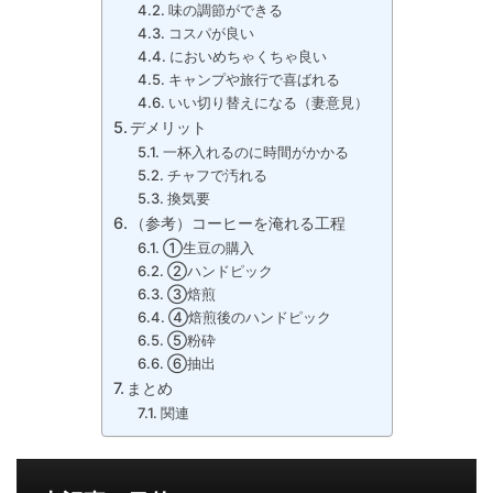
味の調節ができる
コスパが良い
においめちゃくちゃ良い
キャンプや旅行で喜ばれる
いい切り替えになる（妻意見）
デメリット
一杯入れるのに時間がかかる
チャフで汚れる
換気要
（参考）コーヒーを淹れる工程
①生豆の購入
②ハンドピック
③焙煎
④焙煎後のハンドピック
⑤粉砕
⑥抽出
まとめ
関連