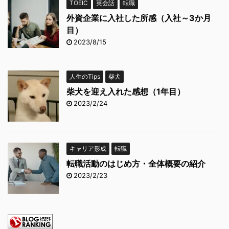
TOEIC
英会話
転職
外資企業に入社した所感（入社～3か月
目）
2023/8/15
人生のTips
柴犬
柴犬を迎え入れた感想（1年目）
2023/2/24
キャリア形成
転職
転職活動のはじめ方・全体概要の紹介
2023/2/23