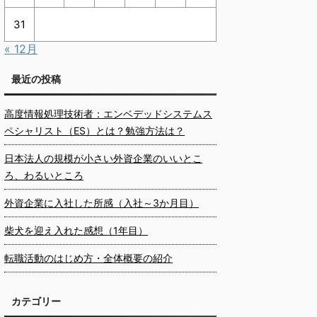
31
« 12月
最近の投稿
高度情報処理技術者：エンベデッドシステムス
ペシャリスト（ES）とは？勉強方法は？
日本法人の規模が小さい外資企業のいいとこ
ろ、わるいところ
外資企業に入社した所感（入社～3か月目）
柴犬を迎え入れた感想（1年目）
転職活動のはじめ方・全体概要の紹介
カテゴリー