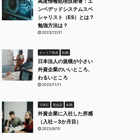
高度情報処理技術者：エ
ンベデッドシステムスペ
シャリスト（ES）とは？
勉強方法は？
2023/12/31
キャリア形成
転職
日本法人の規模が小さい
外資企業のいいところ、
わるいところ
2023/11/11
TOEIC
英会話
転職
外資企業に入社した所感
（入社～3か月目）
2023/8/15