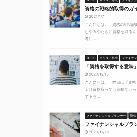
TOEIC
キャリア形成
ファイナン
資格の戦略的取得のガ
2021/1/7
こんにちは。 資格の戦術的
むやみやたらに資格を取るん
考に ...
TOEIC
キャリア形成
ファイナン
「資格を取得する意味
2020/12/15
こんにちは。 本日は「資格
ゃけ資格取っても意味ないっ
する意 ...
ファイナンシャルプランナー
資格
ファイナンシャルプラ
2020/11/29