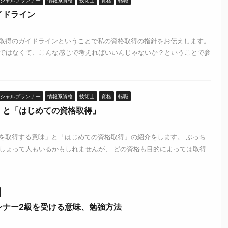
シャルプランナー
情報系資格
技術士
資格
転職
イドライン
取得のガイドラインということで私の資格取得の指針をお伝えします。
ではなくて、こんな感じで考えればいいんじゃないか？ということで参
シャルプランナー
情報系資格
技術士
資格
転職
」と「はじめての資格取得」
を取得する意味」と「はじめての資格取得」の紹介をします。 ぶっち
しょって人もいるかもしれませんが、 どの資格も目的によっては取得
ンナー2級を受ける意味、勉強方法