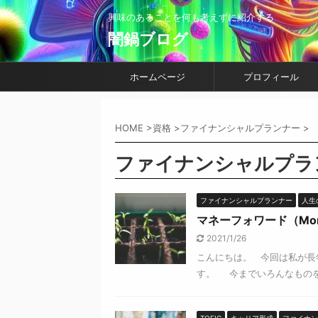
興味のあることを何も考えずに紹介する
闇鍋ブログ
ホームページ
プロフィール
HOME
>
資格
>
ファイナンシャルプランナー
>
ファイナンシャルプラ
ファイナンシャルプランナー
人生の
マネーフォワード（Mon
2021/1/26
こんにちは。 今回は私が長年
す。 今までいろんなものを紹