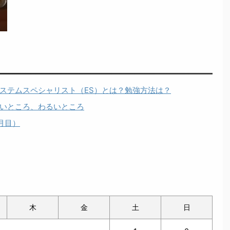
ステムスペシャリスト（ES）とは？勉強方法は？
いところ、わるいところ
月目）
木
金
土
日