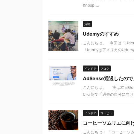
&nbsp ...
資格
Udemyのすすめ
こんにちは。 今回は「Ude
UdemyはアメリカのUdem
インドア
ブログ
AdSense通過したの
こんにちは。 実は本日Goo
い状態で「過去の自分に向けた」
インドア
コーヒー
コーヒーソムリエに向
こんにちは！ 「コーヒーソ