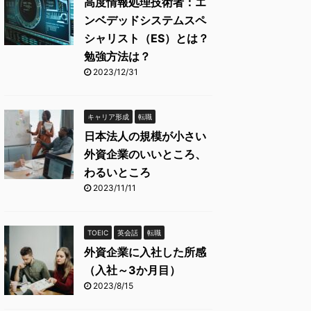
高度情報処理技術者：エ
ンベデッドシステムスペ
シャリスト（ES）とは？
勉強方法は？
2023/12/31
キャリア形成
転職
日本法人の規模が小さい
外資企業のいいところ、
わるいところ
2023/11/11
TOEIC
英会話
転職
外資企業に入社した所感
（入社～3か月目）
2023/8/15