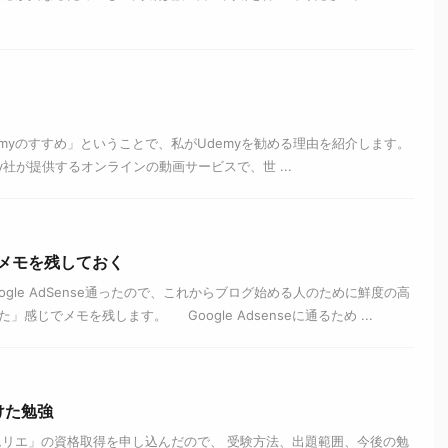
myのすすめ」ということで、私がUdemyを勧める理由を紹介します。
y社が提供するオンラインの動画サービスで、世 ...
でメモを残しておく
gle AdSense通ったので、これからブログ始める人のために鮮度の高
感じでメモを残します。 Google Adsenseに通るため ...
けた勉強
ムリエ」の資格取得を申し込んだので、 受験方法、出題範囲、今後の勉