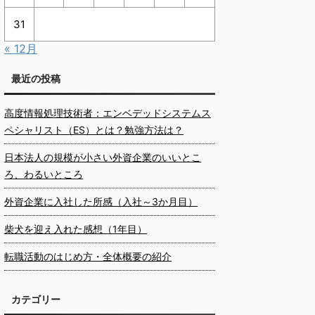
31
« 12月
最近の投稿
高度情報処理技術者：エンベデッドシステムス
ペシャリスト（ES）とは？勉強方法は？
日本法人の規模が小さい外資企業のいいとこ
ろ、わるいところ
外資企業に入社した所感（入社～3か月目）
柴犬を迎え入れた感想（1年目）
転職活動のはじめ方・全体概要の紹介
カテゴリー