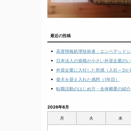
最近の投稿
高度情報処理技術者：エンベデッドシ
日本法人の規模が小さい外資企業のい
外資企業に入社した所感（入社～3か
柴犬を迎え入れた感想（1年目）
転職活動のはじめ方・全体概要の紹介
2026年8月
月
火
水