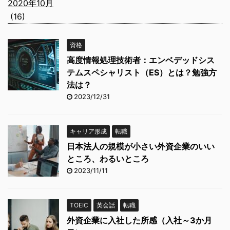
2020年10月
(16)
資格
高度情報処理技術者：エンベデッドシス
テムスペシャリスト（ES）とは？勉強方
法は？
2023/12/31
キャリア形成
転職
日本法人の規模が小さい外資企業のいい
ところ、わるいところ
2023/11/11
TOEIC
英会話
転職
外資企業に入社した所感（入社～3か月