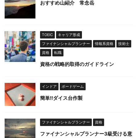
おすすめ山紹介 常念岳
TOEIC
キャリア形成
ファイナンシャルプランナー
情報系資格
技術士
資格
転職
資格の戦略的取得のガイドライン
インドア
ボードゲーム
簡単!!ダイス台作製
ファイナンシャルプランナー
資格
ファイナンシャルプランナー3級受ける意