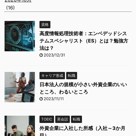
(16)
資格
高度情報処理技術者：エンベデッドシス
テムスペシャリスト（ES）とは？勉強方
法は？
2023/12/31
キャリア形成
転職
日本法人の規模が小さい外資企業のいい
ところ、わるいところ
2023/11/11
TOEIC
英会話
転職
外資企業に入社した所感（入社～3か月
目）