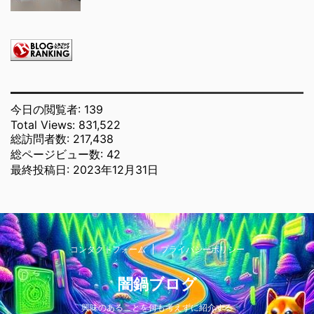
今日の閲覧者:
139
Total Views:
831,522
総訪問者数:
217,438
総ページビュー数:
42
最終投稿日:
2023年12月31日
コンタクトフォーム
プライバシーポリシー
闇鍋ブログ
興味のあることを何も考えずに紹介する