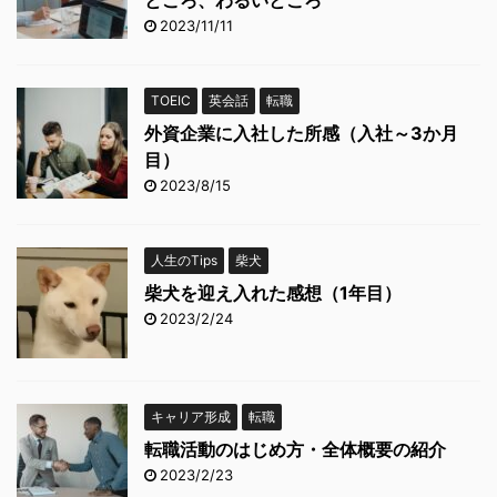
ところ、わるいところ
2023/11/11
TOEIC
英会話
転職
外資企業に入社した所感（入社～3か月
目）
2023/8/15
人生のTips
柴犬
柴犬を迎え入れた感想（1年目）
2023/2/24
キャリア形成
転職
転職活動のはじめ方・全体概要の紹介
2023/2/23