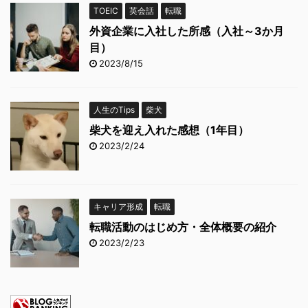
TOEIC
英会話
転職
外資企業に入社した所感（入社～3か月
目）
2023/8/15
人生のTips
柴犬
柴犬を迎え入れた感想（1年目）
2023/2/24
キャリア形成
転職
転職活動のはじめ方・全体概要の紹介
2023/2/23