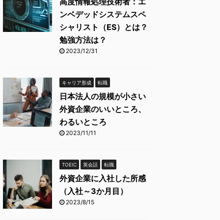
高度情報処理技術者：エ
ンベデッドシステムスペ
シャリスト（ES）とは？
勉強方法は？
2023/12/31
キャリア形成
転職
日本法人の規模が小さい
外資企業のいいところ、
わるいところ
2023/11/11
TOEIC
英会話
転職
外資企業に入社した所感
（入社～3か月目）
2023/8/15