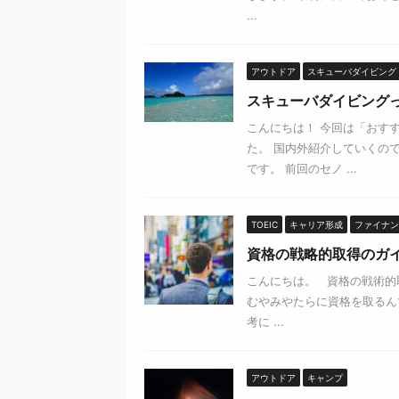
...
アウトドア
スキューバダイビング
スキューバダイビング
こんにちは！ 今回は「おす
た。 国内外紹介していくの
です。 前回のセノ ...
TOEIC
キャリア形成
ファイナン
資格の戦略的取得のガ
こんにちは。 資格の戦術的
むやみやたらに資格を取るん
考に ...
アウトドア
キャンプ