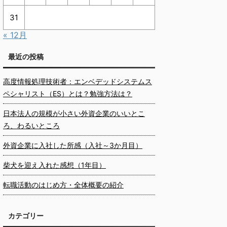
31
« 12月
最近の投稿
高度情報処理技術者：エンベデッドシステムス
ペシャリスト（ES）とは？勉強方法は？
日本法人の規模が小さい外資企業のいいとこ
ろ、わるいところ
外資企業に入社した所感（入社～3か月目）
柴犬を迎え入れた感想（1年目）
転職活動のはじめ方・全体概要の紹介
カテゴリー