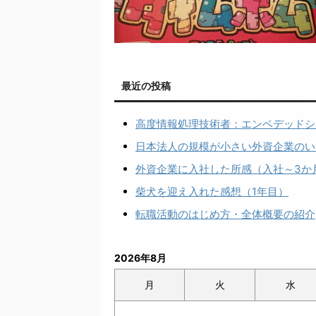
最近の投稿
高度情報処理技術者：エンベデッドシ
日本法人の規模が小さい外資企業のい
外資企業に入社した所感（入社～3か
柴犬を迎え入れた感想（1年目）
転職活動のはじめ方・全体概要の紹介
2026年8月
月
火
水