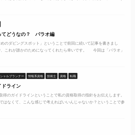
ってどうなの？ パラオ編
すめのダビングスポット」ということで前回に続いて記事を書きまし
で、これが誰かのためになってくれたら幸いです。 今回は「パラオ」
シャルプランナー
情報系資格
技術士
資格
転職
イドライン
取得のガイドラインということで私の資格取得の指針をお伝えします。
ではなくて、こんな感じで考えればいいんじゃないか？ということで参