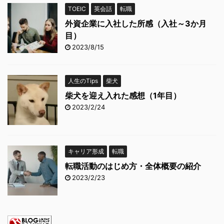
TOEIC
英会話
転職
外資企業に入社した所感（入社～3か月
目）
2023/8/15
人生のTips
柴犬
柴犬を迎え入れた感想（1年目）
2023/2/24
キャリア形成
転職
転職活動のはじめ方・全体概要の紹介
2023/2/23