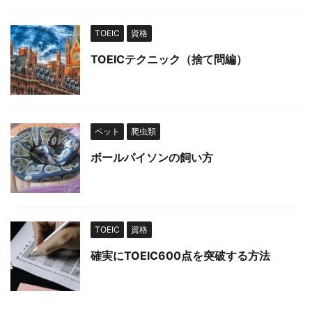
TOEIC
資格
TOEICテクニック（捨て問編）
ペット
爬虫類
ボールパイソンの飼い方
TOEIC
資格
確実にTOEIC600点を突破する方法