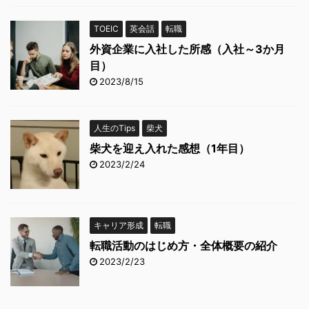
TOEIC
英会話
転職
外資企業に入社した所感（入社～3か月
目）
2023/8/15
人生のTips
柴犬
柴犬を迎え入れた感想（1年目）
2023/2/24
キャリア形成
転職
転職活動のはじめ方・全体概要の紹介
2023/2/23