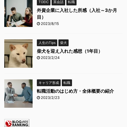
TOEIC
英会話
転職
外資企業に入社した所感（入社～3か月
目）
2023/8/15
人生のTips
柴犬
柴犬を迎え入れた感想（1年目）
2023/2/24
キャリア形成
転職
転職活動のはじめ方・全体概要の紹介
2023/2/23