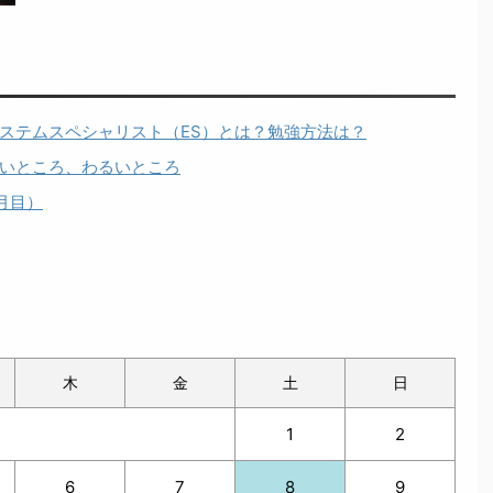
ステムスペシャリスト（ES）とは？勉強方法は？
いところ、わるいところ
月目）
木
金
土
日
1
2
6
7
8
9