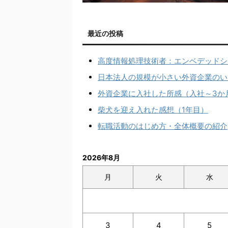
最近の投稿
高度情報処理技術者：エンベデッドシ
日本法人の規模が小さい外資企業のい
外資企業に入社した所感（入社～3か
柴犬を迎え入れた感想（1年目）
転職活動のはじめ方・全体概要の紹介
2026年8月
月
火
水
3
4
5