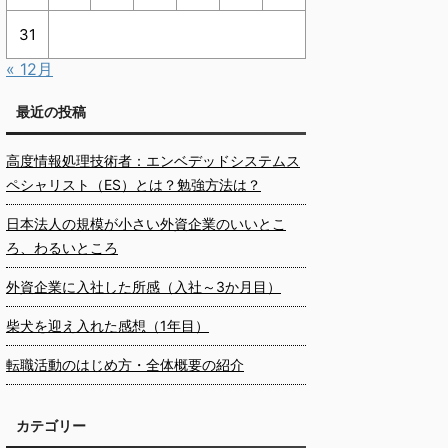
31
« 12月
最近の投稿
高度情報処理技術者：エンベデッドシステムス
ペシャリスト（ES）とは？勉強方法は？
日本法人の規模が小さい外資企業のいいとこ
ろ、わるいところ
外資企業に入社した所感（入社～3か月目）
柴犬を迎え入れた感想（1年目）
転職活動のはじめ方・全体概要の紹介
カテゴリー