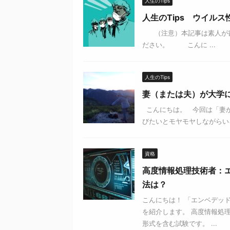
人生のTips
人生のTips ウイルス
（注意）本記事は素人が書
ださい。 こんに ...
人生のTips
妻（または夫）が大学
こんにちは。 今回は「妻が
びたいとモヤモヤしながらいろ
資格
高度情報処理技術者：
法は？
こんにちは！ 「エンベデッ
を紹介します。 高度情報処
形式を含む試験です。 ...