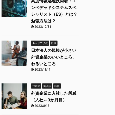
高度情報処理技術者：エ
ンベデッドシステムスペ
シャリスト（ES）とは？
勉強方法は？
2023/12/31
キャリア形成
転職
日本法人の規模が小さい
外資企業のいいところ、
わるいところ
2023/11/11
TOEIC
英会話
転職
外資企業に入社した所感
（入社～3か月目）
2023/8/15