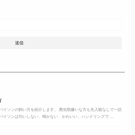
方
パイソンの飼い方を紹介します。 爬虫類嫌いな方も先入観なしで一読
イソンは匂いしない、鳴かない、かわいい、ハンドリングで ...