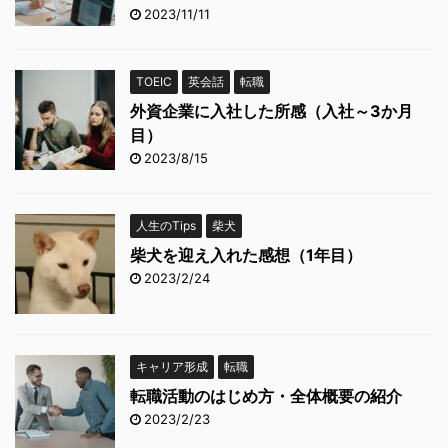
2023/11/11
TOEIC
英会話
転職
外資企業に入社した所感（入社～3か月
目）
2023/8/15
人生のTips
柴犬
柴犬を迎え入れた感想（1年目）
2023/2/24
キャリア形成
転職
転職活動のはじめ方・全体概要の紹介
2023/2/23