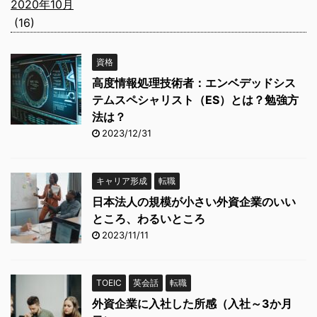
2020年10月
(16)
資格
高度情報処理技術者：エンベデッドシス
テムスペシャリスト（ES）とは？勉強方
法は？
2023/12/31
キャリア形成
転職
日本法人の規模が小さい外資企業のいい
ところ、わるいところ
2023/11/11
TOEIC
英会話
転職
外資企業に入社した所感（入社～3か月