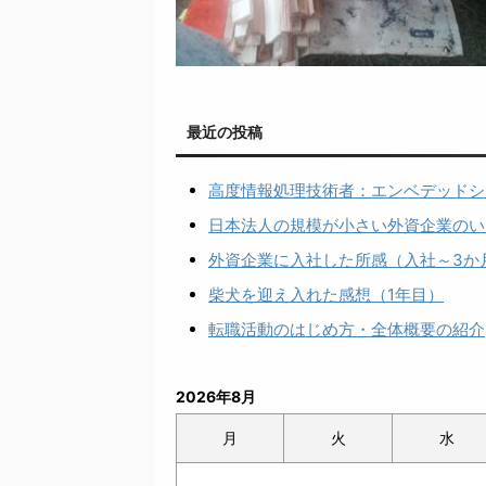
最近の投稿
高度情報処理技術者：エンベデッドシ
日本法人の規模が小さい外資企業のい
外資企業に入社した所感（入社～3か
柴犬を迎え入れた感想（1年目）
転職活動のはじめ方・全体概要の紹介
2026年8月
月
火
水