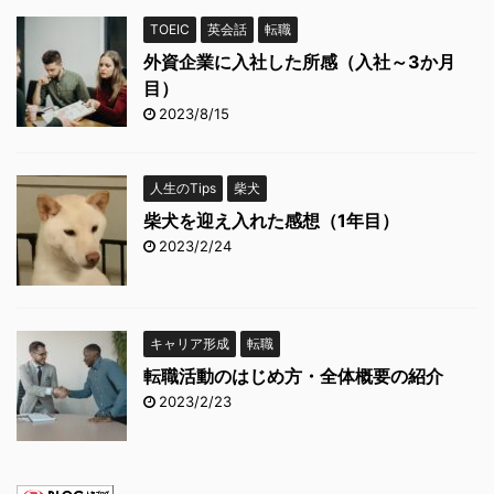
TOEIC
英会話
転職
外資企業に入社した所感（入社～3か月
目）
2023/8/15
人生のTips
柴犬
柴犬を迎え入れた感想（1年目）
2023/2/24
キャリア形成
転職
転職活動のはじめ方・全体概要の紹介
2023/2/23