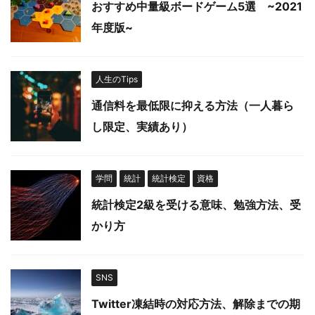
おすすめ中量級ボードゲーム5選 ~2021
年度版~
人生のTips
通信料を最低限に抑える方法（一人暮ら
し限定、実績あり）
学問
統計
統計検定
資格
統計検定2級を受ける意味、勉強方法、受
かり方
SNS
Twitter凍結時の対応方法、解除までの期