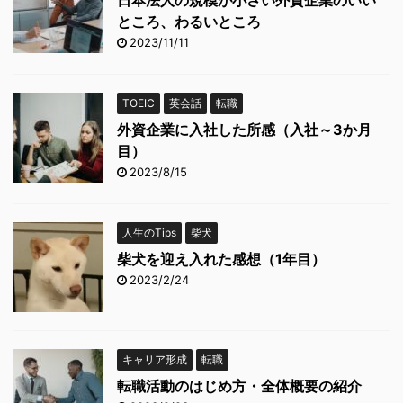
日本法人の規模が小さい外資企業のいい
ところ、わるいところ
2023/11/11
TOEIC
英会話
転職
外資企業に入社した所感（入社～3か月
目）
2023/8/15
人生のTips
柴犬
柴犬を迎え入れた感想（1年目）
2023/2/24
キャリア形成
転職
転職活動のはじめ方・全体概要の紹介