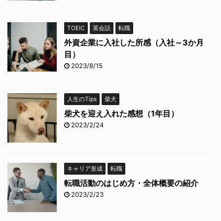
TOEIC
英会話
転職
外資企業に入社した所感（入社～3か月
目）
2023/8/15
人生のTips
柴犬
柴犬を迎え入れた感想（1年目）
2023/2/24
キャリア形成
転職
転職活動のはじめ方・全体概要の紹介
2023/2/23