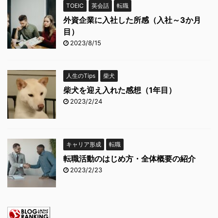
TOEIC
英会話
転職
外資企業に入社した所感（入社～3か月
目）
2023/8/15
人生のTips
柴犬
柴犬を迎え入れた感想（1年目）
2023/2/24
キャリア形成
転職
転職活動のはじめ方・全体概要の紹介
2023/2/23