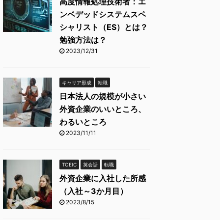
高度情報処理技術者：エ
ンベデッドシステムスペ
シャリスト（ES）とは？
勉強方法は？
2023/12/31
キャリア形成
転職
日本法人の規模が小さい
外資企業のいいところ、
わるいところ
2023/11/11
TOEIC
英会話
転職
外資企業に入社した所感
（入社～3か月目）
2023/8/15