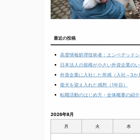
最近の投稿
高度情報処理技術者：エンベデッドシ
日本法人の規模が小さい外資企業のい
外資企業に入社した所感（入社～3か
柴犬を迎え入れた感想（1年目）
転職活動のはじめ方・全体概要の紹介
2026年8月
月
火
水