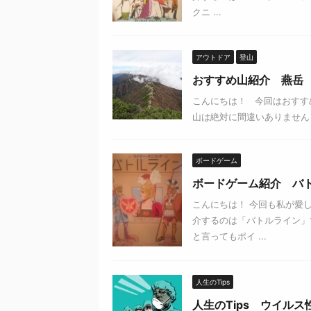
クニ ...
アウトドア
登山
おすすめ山紹介 燕岳
こんにちは！ 今回はおすす
山は絶対に間違いありません（
ボードゲーム
ボードゲーム紹介 バ
こんにちは！ 今回も私が愛
介するのは「バトルライン」
と言ってもポイ ...
人生のTips
人生のTips ウイルス