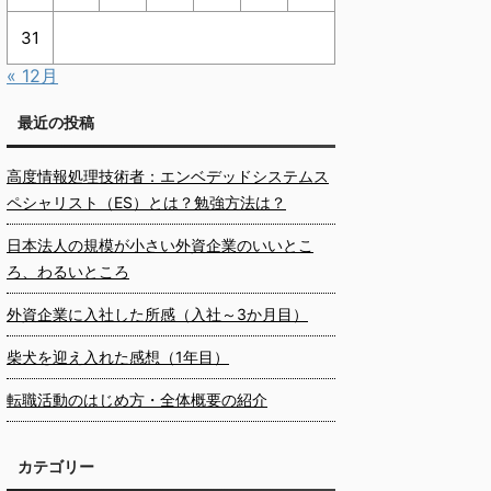
31
« 12月
最近の投稿
高度情報処理技術者：エンベデッドシステムス
ペシャリスト（ES）とは？勉強方法は？
日本法人の規模が小さい外資企業のいいとこ
ろ、わるいところ
外資企業に入社した所感（入社～3か月目）
柴犬を迎え入れた感想（1年目）
転職活動のはじめ方・全体概要の紹介
カテゴリー