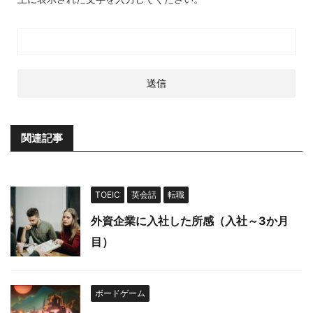
関連記事
TOEIC
英会話
転職
外資企業に入社した所感（入社～3か月
目）
ボードゲーム