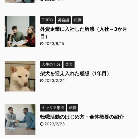
TOEIC
英会話
転職
外資企業に入社した所感（入社～3か月
目）
2023/8/15
人生のTips
柴犬
柴犬を迎え入れた感想（1年目）
2023/2/24
キャリア形成
転職
転職活動のはじめ方・全体概要の紹介
2023/2/23