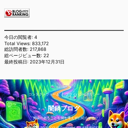
今日の閲覧者:
4
Total Views:
833,172
総訪問者数:
217,868
総ページビュー数:
22
最終投稿日:
2023年12月31日
コンタクトフォーム
プライバシーポリシー
闇鍋ブログ
興味のあることを何も考えずに紹介する
© 2026 闇鍋ブログ Powered by
AFFINGER5