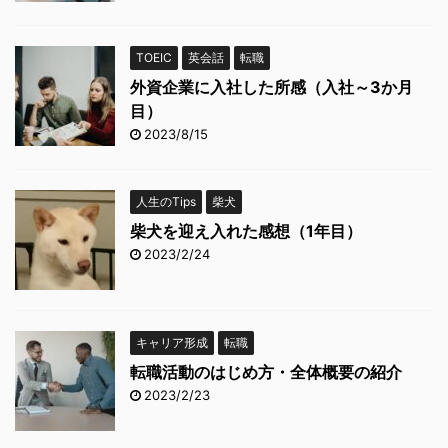
TOEIC
英会話
転職
外資企業に入社した所感（入社～3か月
目）
2023/8/15
人生のTips
柴犬
柴犬を迎え入れた感想（1年目）
2023/2/24
キャリア形成
転職
転職活動のはじめ方・全体概要の紹介
2023/2/23