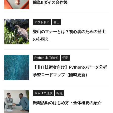
簡単!!ダイス台作製
アウトドア
登山
登山のマナーとは？初心者のための登山
の心構え
Python(非IT向け)
学問
【非IT技術者向け】Pythonのデータ分析
学習ロードマップ（随時更新）
キャリア形成
転職
転職活動のはじめ方・全体概要の紹介