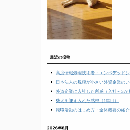
最近の投稿
高度情報処理技術者：エンベデッドシ
日本法人の規模が小さい外資企業のい
外資企業に入社した所感（入社～3か
柴犬を迎え入れた感想（1年目）
転職活動のはじめ方・全体概要の紹介
2026年8月