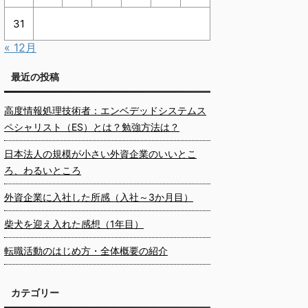
31
« 12月
最近の投稿
高度情報処理技術者：エンベデッドシステムス
ペシャリスト（ES）とは？勉強方法は？
日本法人の規模が小さい外資企業のいいとこ
ろ、わるいところ
外資企業に入社した所感（入社～3か月目）
柴犬を迎え入れた感想（1年目）
転職活動のはじめ方・全体概要の紹介
カテゴリー