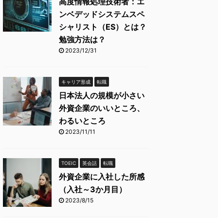
高度情報処理技術者：エ
ンベデッドシステムスペ
シャリスト（ES）とは？
勉強方法は？
2023/12/31
キャリア形成
転職
日本法人の規模が小さい
外資企業のいいところ、
わるいところ
2023/11/11
TOEIC
英会話
転職
外資企業に入社した所感
（入社～3か月目）
2023/8/15