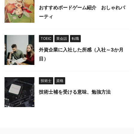
おすすめボードゲーム紹介 おしゃれパ
ーティ
TOEIC
英会話
転職
外資企業に入社した所感（入社～3か月
目）
技術士
資格
技術士補を受ける意味、勉強方法