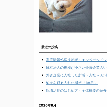
最近の投稿
高度情報処理技術者：エンベデッドシ
日本法人の規模が小さい外資企業のい
外資企業に入社した所感（入社～3か
柴犬を迎え入れた感想（1年目）
転職活動のはじめ方・全体概要の紹介
2026年8月