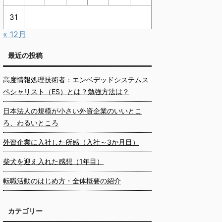
31
« 12月
最近の投稿
高度情報処理技術者：エンベデッドシステムス
ペシャリスト（ES）とは？勉強方法は？
日本法人の規模が小さい外資企業のいいとこ
ろ、わるいところ
外資企業に入社した所感（入社～3か月目）
柴犬を迎え入れた感想（1年目）
転職活動のはじめ方・全体概要の紹介
カテゴリー