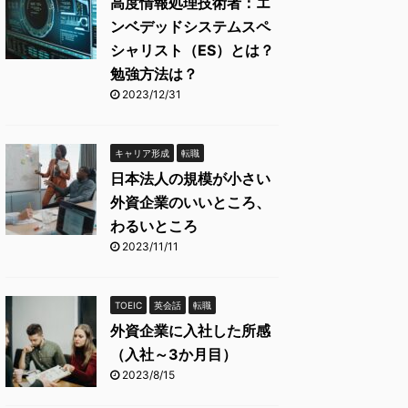
高度情報処理技術者：エ
ンベデッドシステムスペ
シャリスト（ES）とは？
勉強方法は？
2023/12/31
キャリア形成
転職
日本法人の規模が小さい
外資企業のいいところ、
わるいところ
2023/11/11
TOEIC
英会話
転職
外資企業に入社した所感
（入社～3か月目）
2023/8/15