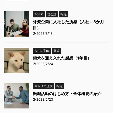
TOEIC
英会話
転職
外資企業に入社した所感（入社～3か月
目）
2023/8/15
人生のTips
柴犬
柴犬を迎え入れた感想（1年目）
2023/2/24
キャリア形成
転職
転職活動のはじめ方・全体概要の紹介
2023/2/23