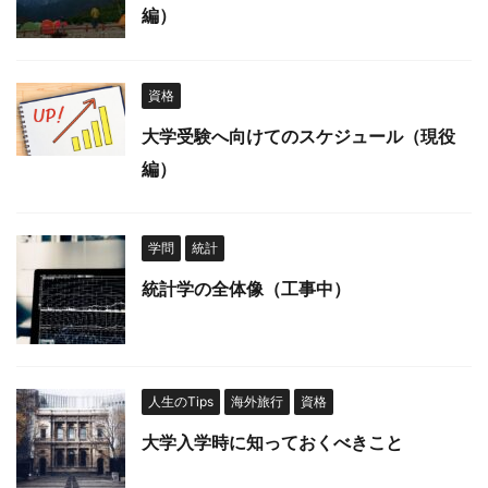
編）
資格
大学受験へ向けてのスケジュール（現役
編）
学問
統計
統計学の全体像（工事中）
人生のTips
海外旅行
資格
大学入学時に知っておくべきこと