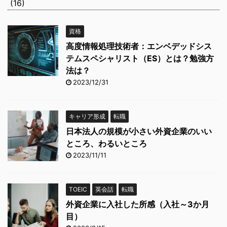
(16)
資格
高度情報処理技術者：エンベデッドシス
テムスペシャリスト（ES）とは？勉強方
法は？
2023/12/31
キャリア形成
転職
日本法人の規模が小さい外資企業のいい
ところ、わるいところ
2023/11/11
TOEIC
英会話
転職
外資企業に入社した所感（入社～3か月
目）