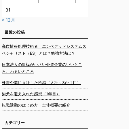
31
« 12月
最近の投稿
高度情報処理技術者：エンベデッドシステムス
ペシャリスト（ES）とは？勉強方法は？
日本法人の規模が小さい外資企業のいいとこ
ろ、わるいところ
外資企業に入社した所感（入社～3か月目）
柴犬を迎え入れた感想（1年目）
転職活動のはじめ方・全体概要の紹介
カテゴリー