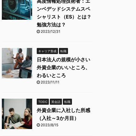
高度情報処理技術者：エ
ンベデッドシステムスペ
シャリスト（ES）とは？
勉強方法は？
2023/12/31
キャリア形成
転職
日本法人の規模が小さい
外資企業のいいところ、
わるいところ
2023/11/11
TOEIC
英会話
転職
外資企業に入社した所感
（入社～3か月目）
2023/8/15