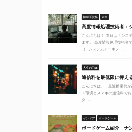
情報系資格
資格
高度情報処理技術者：
こんにちは！ 本日は「シス
ます。 高度情報処理技術者
（…システムアーキテ ...
人生のTips
通信料を最低限に抑え
こんにちは。 最近携帯代が
ト環境とスマホの通信料でお
タ ...
インドア
ボードゲーム
ボードゲーム紹介 ナ