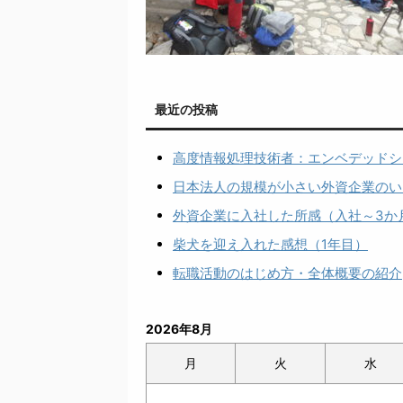
最近の投稿
高度情報処理技術者：エンベデッドシ
日本法人の規模が小さい外資企業のい
外資企業に入社した所感（入社～3か
柴犬を迎え入れた感想（1年目）
転職活動のはじめ方・全体概要の紹介
2026年8月
月
火
水