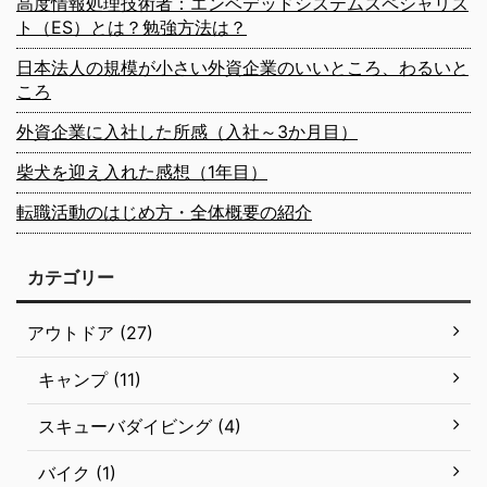
高度情報処理技術者：エンベデッドシステムスペシャリス
ト（ES）とは？勉強方法は？
日本法人の規模が小さい外資企業のいいところ、わるいと
ころ
外資企業に入社した所感（入社～3か月目）
柴犬を迎え入れた感想（1年目）
転職活動のはじめ方・全体概要の紹介
カテゴリー
アウトドア (27)
キャンプ (11)
スキューバダイビング (4)
バイク (1)