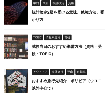
学問
統計
統計検定
資格
統計検定2級を受ける意味、勉強方法、受
かり方
TOEIC
情報系資格
資格
試験当日のおすすめ準備方法（資格・受
験・TOEIC）
アウトドア
海外旅行
登山
自転車
おすすめ旅行先紹介 ボリビア（ウユニ
以外中心で）