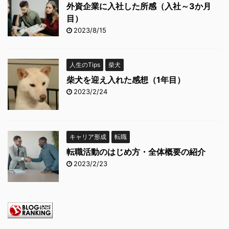
外資企業に入社した所感（入社～3か月
目）
2023/8/15
人生のTips
柴犬
柴犬を迎え入れた感想（1年目）
2023/2/24
キャリア形成
転職
転職活動のはじめ方・全体概要の紹介
2023/2/23