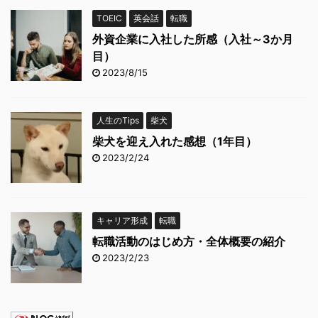
TOEIC
英会話
転職
外資企業に入社した所感（入社～3か月
目）
2023/8/15
人生のTips
柴犬
柴犬を迎え入れた感想（1年目）
2023/2/24
キャリア形成
転職
転職活動のはじめ方・全体概要の紹介
2023/2/23