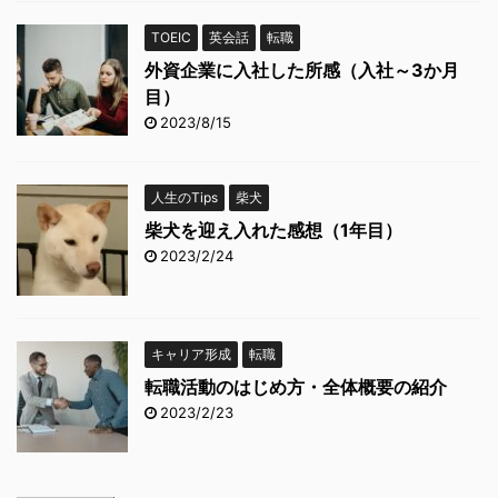
TOEIC
英会話
転職
外資企業に入社した所感（入社～3か月
目）
2023/8/15
人生のTips
柴犬
柴犬を迎え入れた感想（1年目）
2023/2/24
キャリア形成
転職
転職活動のはじめ方・全体概要の紹介
2023/2/23