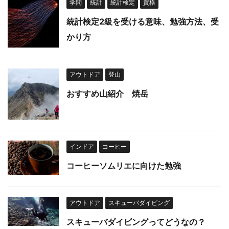
学問
統計
統計検定
資格
統計検定2級を受ける意味、勉強方法、受
かり方
アウトドア
登山
おすすめ山紹介 焼岳
インドア
コーヒー
コーヒーソムリエに向けた勉強
アウトドア
スキューバダイビング
スキューバダイビングってどうなの？