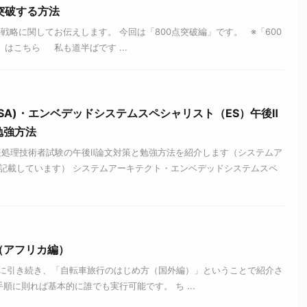
を突破する方法
強の戦略に関してお伝えします。 今回は「800点突破編」です。 ※「600
」はこちら 私も道半ばです ...
SA)・エンベデッドシステムスペシャリスト（ES）午後Ⅱ
勉強方法
報処理技術者試験の午後Ⅱ論文対策と勉強方法を紹介します（システムア
記載しています） システムアーキテクト・エンベデッドシステムスペ
（アフリカ編）
に引き続き、「自転車旅行のはじめ方（国外編）」ということで紹介さ
に則れば基本的に誰でも実行可能です。 ち ...