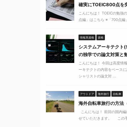
確実にTOEIC800点
こんにちは！ TOEICの勉
点編」はこちら ※「700点編
情報系資格
資格
システムアーキテクト(
の独学での論文対策と
こんにちは！ 今回は高度情
ーキテクトの内容をベースに
シャリストの論文対 ...
アウトドア
海外旅行
自転車
海外自転車旅行の方法
こんにちは！ 前回の国内編
せていただきます。 この手順