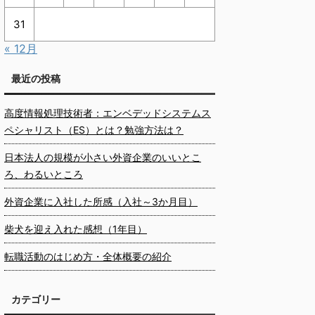
31
« 12月
最近の投稿
高度情報処理技術者：エンベデッドシステムス
ペシャリスト（ES）とは？勉強方法は？
日本法人の規模が小さい外資企業のいいとこ
ろ、わるいところ
外資企業に入社した所感（入社～3か月目）
柴犬を迎え入れた感想（1年目）
転職活動のはじめ方・全体概要の紹介
カテゴリー