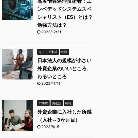
高度情報処理技術者：エ
ンベデッドシステムスペ
シャリスト（ES）とは？
勉強方法は？
2023/12/31
キャリア形成
転職
日本法人の規模が小さい
外資企業のいいところ、
わるいところ
2023/11/11
TOEIC
英会話
転職
外資企業に入社した所感
（入社～3か月目）
2023/8/15