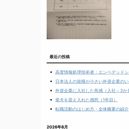
最近の投稿
高度情報処理技術者：エンベデッドシ
日本法人の規模が小さい外資企業のい
外資企業に入社した所感（入社～3か
柴犬を迎え入れた感想（1年目）
転職活動のはじめ方・全体概要の紹介
2026年8月