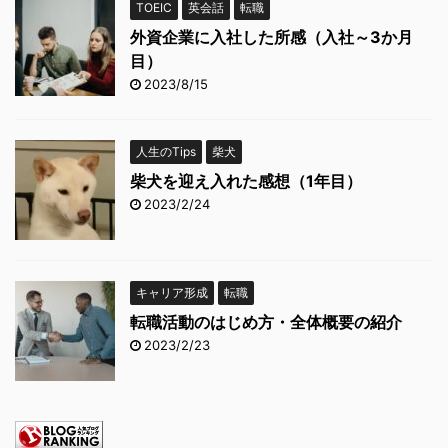
TOEIC
英会話
転職
外資企業に入社した所感（入社～3か月
目）
2023/8/15
人生のTips
柴犬
柴犬を迎え入れた感想（1年目）
2023/2/24
キャリア形成
転職
転職活動のはじめ方・全体概要の紹介
2023/2/23