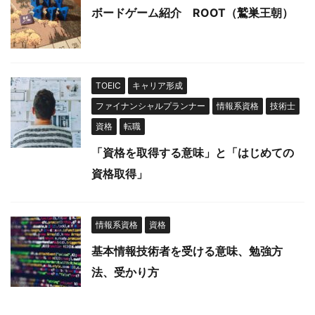
ボードゲーム紹介 ROOT（鷲巣王朝）
TOEIC
キャリア形成
ファイナンシャルプランナー
情報系資格
技術士
資格
転職
「資格を取得する意味」と「はじめての
資格取得」
情報系資格
資格
基本情報技術者を受ける意味、勉強方
法、受かり方