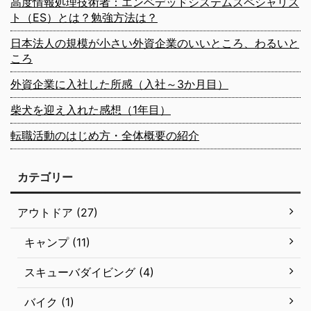
高度情報処理技術者：エンベデッドシステムスペシャリス
ト（ES）とは？勉強方法は？
日本法人の規模が小さい外資企業のいいところ、わるいと
ころ
外資企業に入社した所感（入社～3か月目）
柴犬を迎え入れた感想（1年目）
転職活動のはじめ方・全体概要の紹介
カテゴリー
アウトドア (27)
キャンプ (11)
スキューバダイビング (4)
バイク (1)