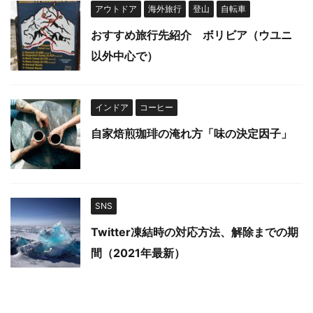
アウトドア
海外旅行
登山
自転車
おすすめ旅行先紹介 ボリビア（ウユニ
以外中心で）
インドア
コーヒー
自家焙煎珈琲の淹れ方「味の決定因子」
SNS
Twitter凍結時の対応方法、解除までの期
間（2021年最新）