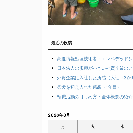
最近の投稿
高度情報処理技術者：エンベデッドシ
日本法人の規模が小さい外資企業のい
外資企業に入社した所感（入社～3か
柴犬を迎え入れた感想（1年目）
転職活動のはじめ方・全体概要の紹介
2026年8月
月
火
水