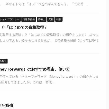
 本サイトでは 「イメージをつかんでもらう」 「式の導 ...
シャルプランナー
情報系資格
技術士
資格
転職
」と「はじめての資格取得」
を取得する意味」と「はじめての資格取得」の紹介をします。 ぶっち
しょって人もいるかもしれませんが、 どの資格も目的によっては取得
Tips
ey Forward）のおすすめ理由、使い方
使っている「マネーフォワード（Money forward）」の紹介をしま
介してきましたが、これは一番使 ...
けた勉強