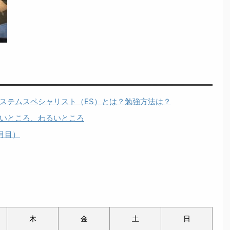
ステムスペシャリスト（ES）とは？勉強方法は？
いところ、わるいところ
月目）
木
金
土
日