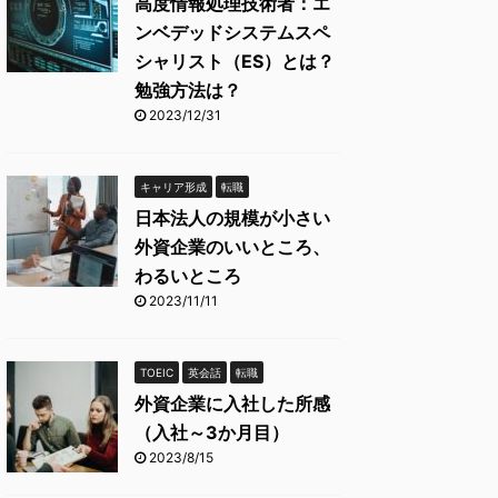
高度情報処理技術者：エ
ンベデッドシステムスペ
シャリスト（ES）とは？
勉強方法は？
2023/12/31
キャリア形成
転職
日本法人の規模が小さい
外資企業のいいところ、
わるいところ
2023/11/11
TOEIC
英会話
転職
外資企業に入社した所感
（入社～3か月目）
2023/8/15