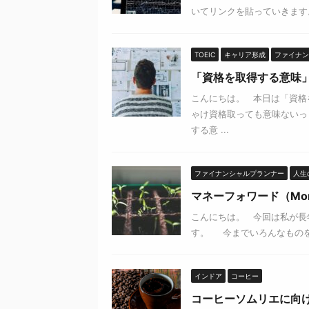
いてリンクを貼っていきます。
TOEIC
キャリア形成
ファイナン
「資格を取得する意味
こんにちは。 本日は「資格
ゃけ資格取っても意味ないっ
する意 ...
ファイナンシャルプランナー
人生の
マネーフォワード（Mon
こんにちは。 今回は私が長年
す。 今までいろんなものを紹
インドア
コーヒー
コーヒーソムリエに向