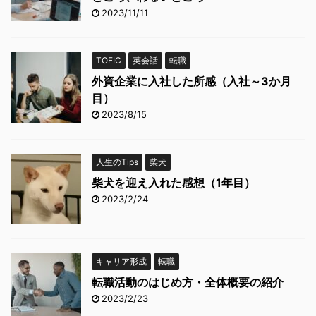
2023/11/11
TOEIC
英会話
転職
外資企業に入社した所感（入社～3か月
目）
2023/8/15
人生のTips
柴犬
柴犬を迎え入れた感想（1年目）
2023/2/24
キャリア形成
転職
転職活動のはじめ方・全体概要の紹介
2023/2/23