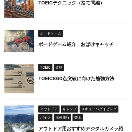
TOEICテクニック（捨て問編）
ボードゲーム
ボードゲーム紹介 おばけキャッチ
TOEIC
資格
TOEIC860点突破に向けた勉強方法
アウトドア
キャンプ
スキューバダイビング
バイク
海外旅行
登山
アウトドア用おすすめデジタルカメラ紹